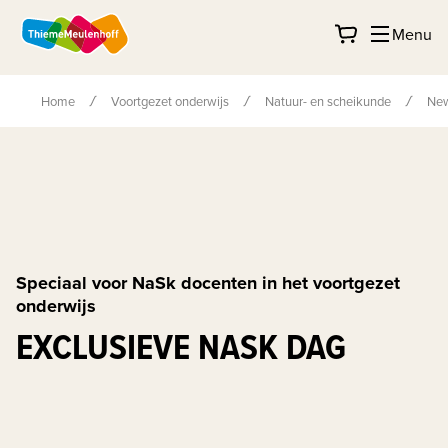
Menu
Home
Voortgezet onderwijs
Natuur- en scheikunde
Ne
Speciaal voor NaSk docenten in het voortgezet
onderwijs
EXCLUSIEVE NASK DAG