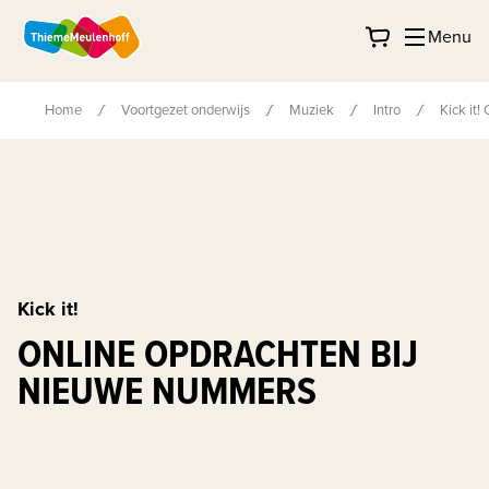
Menu
Home
Voortgezet onderwijs
Muziek
Intro
Kick it
Kick it!
ONLINE OPDRACHTEN BIJ
NIEUWE NUMMERS