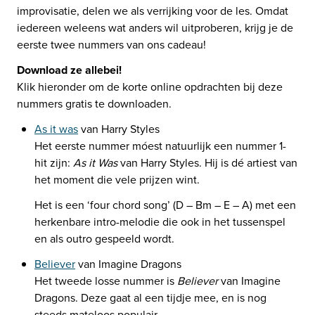
improvisatie, delen we als verrijking voor de les. Omdat 
iedereen weleens wat anders wil uitproberen, krijg je de 
eerste twee nummers van ons cadeau!
Klik hieronder om de korte online opdrachten bij deze 
nummers gratis te downloaden.
As it was
Het eerste nummer móest natuurlijk een nummer 1- 
hit zijn: 
As it Was
 van Harry Styles. Hij is dé artiest van 
het moment die vele prijzen wint.
Het is een ‘four chord song’ (D – Bm – E – A) met een 
herkenbare intro-melodie die ook in het tussenspel 
Believer
Het tweede losse nummer is 
Believer
 van Imagine 
Dragons. Deze gaat al een tijdje mee, en is nog 
steeds mateloos populair.