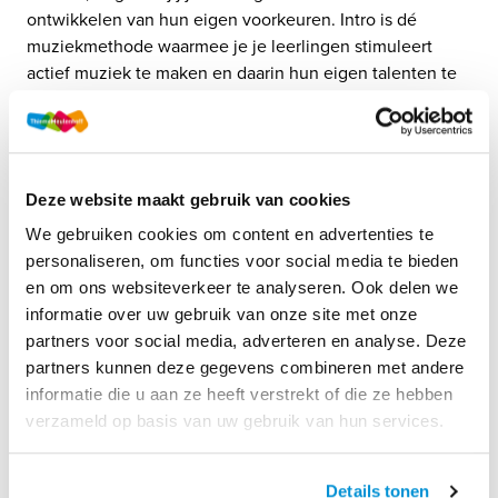
ontwikkelen van hun eigen voorkeuren. Intro is dé 
muziekmethode waarmee je je leerlingen stimuleert 
actief muziek te maken en daarin hun eigen talenten te 
ontdekken. Dankzij persoonlijke leerroutes sluit de 
methode aan bij elk niveau. De methode zit bomvol 
studio-opnames, oefenvideo’s, speelstukken, 
pianobegeleidingen en leadsheets, zodat je meteen aan 
Deze website maakt gebruik van cookies
de slag kunt. 
We gebruiken cookies om content en advertenties te
Lees meer
 over de methode of bekijk de 
personaliseren, om functies voor social media te bieden
inkijkexemplaren.
en om ons websiteverkeer te analyseren. Ook delen we
informatie over uw gebruik van onze site met onze
partners voor social media, adverteren en analyse. Deze
partners kunnen deze gegevens combineren met andere
informatie die u aan ze heeft verstrekt of die ze hebben
verzameld op basis van uw gebruik van hun services.
Details tonen