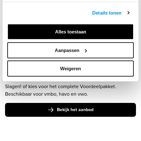
Details tonen
Alles toestaan
Aanpassen
AANBOD, ISBN'S EN PRIJZEN
Weigeren
Bereid je leerlingen optimaal voor op het examen met 
Examenbundel, Samengevat, Examenidioom en Zeker 
Slagen! of kies voor het complete Voordeelpakket. 
Beschikbaar voor vmbo, havo en vwo.
Bekijk het aanbod