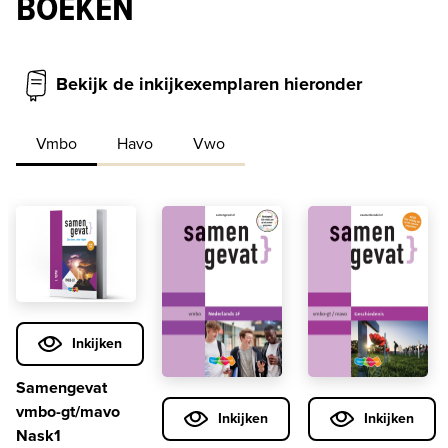
BOEKEN
Bekijk de inkijkexemplaren hieronder
Vmbo
Havo
Vwo
Inkijken
Samengevat
vmbo-gt/mavo
Inkijken
Inkijken
Nask1