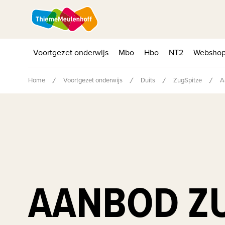
Voortgezet onderwijs
Mbo
Hbo
NT2
Websho
Home
Voortgezet onderwijs
Duits
ZugSpitze
A
AANBOD Z