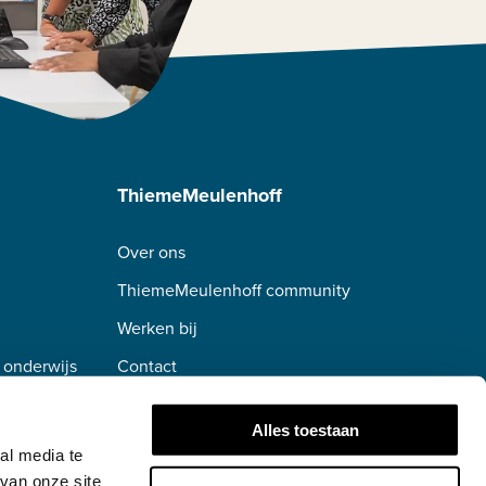
ThiemeMeulenhoff
Over ons
ThiemeMeulenhoff community
Werken bij
 onderwijs
Contact
erwijs
Alles toestaan
al media te
van onze site