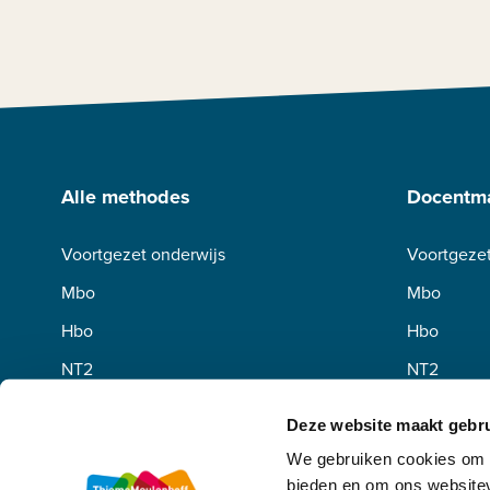
Alle methodes
Docentma
Voortgezet onderwijs
Voortgezet
Mbo
Mbo
Hbo
Hbo
NT2
NT2
Deze website maakt gebru
We gebruiken cookies om c
bieden en om ons websitev