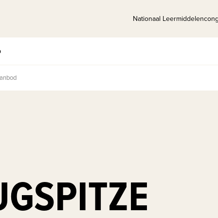
Nationaal Leermiddelencon
p
anbod
UGSPITZE