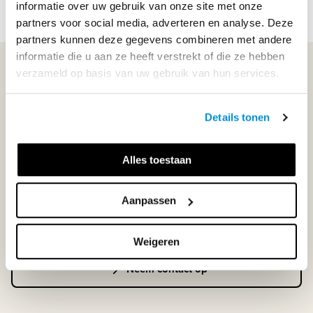
informatie over uw gebruik van onze site met onze
partners voor social media, adverteren en analyse. Deze
partners kunnen deze gegevens combineren met andere
informatie die u aan ze heeft verstrekt of die ze hebben
WIJ STAAN VOOR JE KLAAR!
verzameld op basis van uw gebruik van hun services.
Details tonen
033-4483000
Maandag t/m vrijdag | 08.00 - 17.00 uur
Alles toestaan
Aanpassen
Klantenservice
Weigeren
Neem contact op