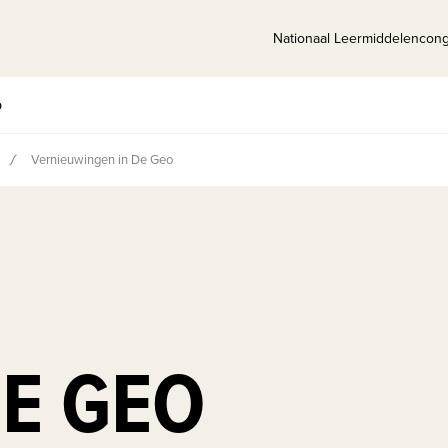
Nationaal Leermiddelencon
p
Vernieuwingen in De Geo
DE GEO