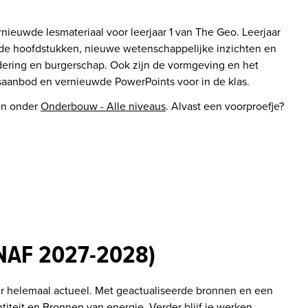
ieuwde lesmateriaal voor leerjaar 1 van The Geo. Leerjaar 
rde hoofdstukken, nieuwe wetenschappelijke inzichten en 
ering en burgerschap. Ook zijn de vormgeving en het 
saanbod en vernieuwde PowerPoints voor in de klas. 
en onder 
Onderbouw - Alle niveaus
. Alvast een voorproefje? 
AF 2027-2028)
helemaal actueel. Met geactualiseerde bronnen en een 
iteit en Bronnen van energie. Verder blijf je werken 