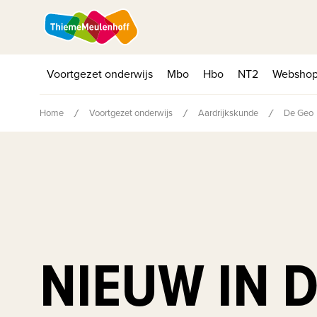
Voortgezet onderwijs
Mbo
Hbo
NT2
Websho
Home
Voortgezet onderwijs
Aardrijkskunde
De Geo
NIEUW IN 