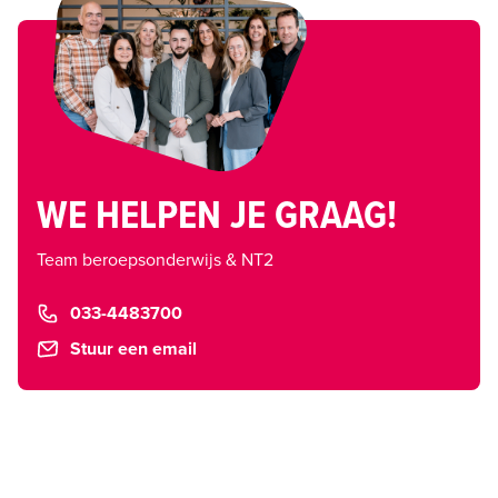
WE HELPEN JE GRAAG!
Team beroepsonderwijs & NT2
033-4483700
Stuur een email