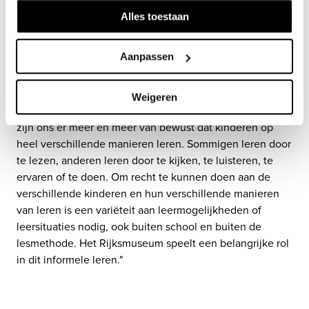
vaderlandse geschiedenis! De digitale revolutie in het 
Alles toestaan
onderwijs en het in hoge resolutie beschikbaar stellen 
van de afbeeldingen van kunstwerken stellen het 
Rijksmuseum en ThiemeMeulenhoff in staat de collectie 
Aanpassen
van het Rijksmuseum tot de lesstof zelf te maken. 
ThiemeMeulenhoff is blij met deze unieke 
Weigeren
samenwerking. Voormalig directeur Eric Razenberg: “We 
zijn ons er meer en meer van bewust dat kinderen op 
heel verschillende manieren leren. Sommigen leren door 
te lezen, anderen leren door te kijken, te luisteren, te 
ervaren of te doen. Om recht te kunnen doen aan de 
verschillende kinderen en hun verschillende manieren 
van leren is een variëteit aan leermogelijkheden of 
leersituaties nodig, ook buiten school en buiten de 
lesmethode. Het Rijksmuseum speelt een belangrijke rol 
in dit informele leren."