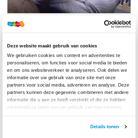
Deze website maakt gebruik van cookies
Achtergrond
ThiemeMeulenhoff en het Rijksmuseum sloten op 7 juli 
We gebruiken cookies om content en advertenties te
2014 een meerjarige samenwerkingsovereenkomst. Als 
personaliseren, om functies voor social media te bieden
gevolg daarvan zijn de museumschatten onderdeel van 
en om ons websiteverkeer te analyseren. Ook delen we
de lesmethoden geschiedenis, godsdienst, kunst- en 
informatie over uw gebruik van onze site met onze
levensbeschouwing. Ook wordt er samengewerkt aan 
partners voor social media, adverteren en analyse. Deze
nieuwe leeroplossingen voor het voortgezet onderwijs 
partners kunnen deze gegevens combineren met andere
waarin leren over kunst en cultuur in én buiten de klas 
informatie die u aan ze heeft verstrekt of die ze hebben
hand in hand gaan. 
verzameld op basis van uw gebruik van hun services.
De Rijksmuseumcollectie is ruim vertegenwoordigd in de 
geschiedenismethodes van het Nederlands onderwijs. 
Details tonen
De link is ook een directe: het Rijksmuseum ís onze 