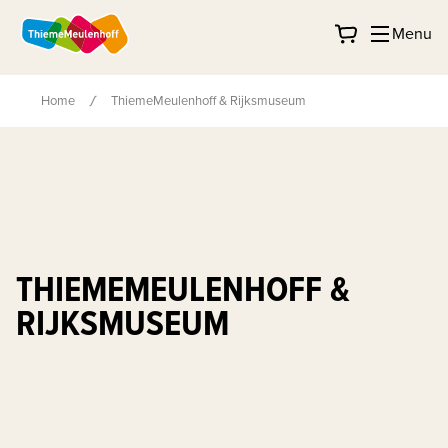
Menu
Home
ThiemeMeulenhoff & Rijksmuseum
THIEMEMEULENHOFF &
RIJKSMUSEUM