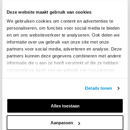
+ Inzetbaar voor de LOWAN-leerroutes
Je kunt Zebra+ passend inzetten voor elke leerroute van 
Deze website maakt gebruik van cookies
LOWAN. Je differentieert eenvoudig met het aantal 
We gebruiken cookies om content en advertenties te
boeken en het tempo. Ook is er veel aandacht voor 
personaliseren, om functies voor social media te bieden
schooltaalwoorden. Zo bereid je je leerlingen optimaal 
en om ons websiteverkeer te analyseren. Ook delen we
voor op het vervolgonderwijs.
informatie over uw gebruik van onze site met onze
partners voor social media, adverteren en analyse. Deze
partners kunnen deze gegevens combineren met andere
informatie die u aan ze heeft verstrekt of die ze hebben
verzameld op basis van uw gebruik van hun services.
DE PLUSPUNTEN VAN
ZEBRA+
Details tonen
Alles toestaan
+
 Speciaal ontwikkeld voor jongeren van 12-18 jaar in de 
ISK
Aanpassen
+
 Aansprekende thema’s, aansluitend op de 