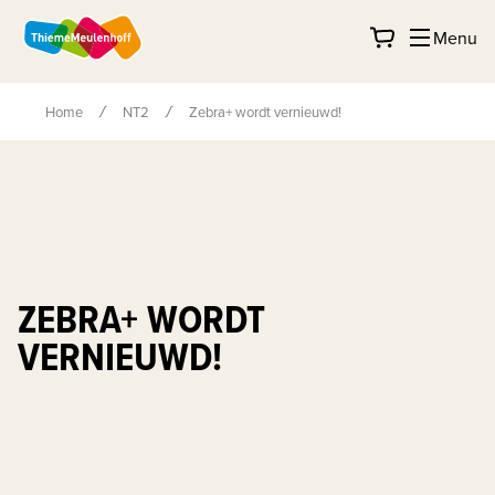
Menu
Home
NT2
Zebra+ wordt vernieuwd!
ZEBRA+ WORDT
VERNIEUWD!