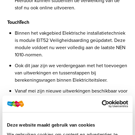
Hierdoor kunnen studenten de verwerking van de 
stof nu ook online uitvoeren.
TouchTech
Binnen het vakgebied Elektrische installatietechniek 
is module EIT52 Veiligheidsaarding geüpdatet. Deze 
module voldoet nu weer volledig aan de laatste NEN 
1010-normen.
Ook dit jaar zijn we verdergegaan met het toevoegen 
van uitwerkingen en tussenstappen bij 
berekeningsvragen binnen Elektriciteitsleer.
Vanaf mei zijn nieuwe uitwerkingen beschikbaar voor 
de modules ELE26, 28, 29, 30, 31, 51, 52, 53, 54 en 
55.
Naar de methodepagina van TouchTech
Deze website maakt gebruik van cookies
We gebruiken cookies om content en advertenties te