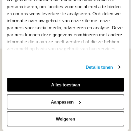
Naar de methodepagina van Kenteq
personaliseren, om functies voor social media te bieden
en om ons websiteverkeer te analyseren. Ook delen we
informatie over uw gebruik van onze site met onze
partners voor social media, adverteren en analyse. Deze
partners kunnen deze gegevens combineren met andere
informatie die u aan ze heeft verstrekt of die ze hebben
verzameld op basis van uw gebruik van hun services.
WIJ STAAN VOOR JE KLAAR!
Details tonen
033-4483000
Alles toestaan
Maandag t/m vrijdag | 08.00 - 17.00 uur
Aanpassen
Weigeren
Klantenservice