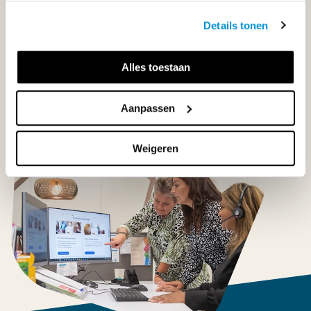
Details tonen
Klantenservice
Alles toestaan
Neem contact op
Aanpassen
Weigeren