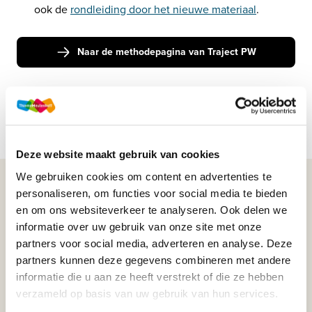
ook de 
rondleiding door het nieuwe materiaal
. 
Naar de methodepagina van Traject PW
Deze website maakt gebruik van cookies
We gebruiken cookies om content en advertenties te
WIJ STAAN VOOR JE KLAAR!
personaliseren, om functies voor social media te bieden
en om ons websiteverkeer te analyseren. Ook delen we
informatie over uw gebruik van onze site met onze
033-4483000
partners voor social media, adverteren en analyse. Deze
partners kunnen deze gegevens combineren met andere
Maandag t/m vrijdag | 08.00 - 17.00 uur
informatie die u aan ze heeft verstrekt of die ze hebben
verzameld op basis van uw gebruik van hun services.