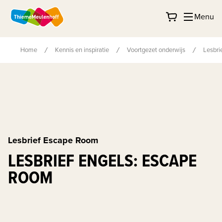
Menu
Home
Kennis en inspiratie
Voortgezet onderwijs
Lesbri
Lesbrief Escape Room
LESBRIEF ENGELS: ESCAPE
ROOM