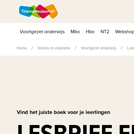
Voortgezet onderwijs
Mbo
Hbo
NT2
Websho
Home
Kennis en inspiratie
Voortgezet onderwijs
Lesb
Vind het juiste boek voor je leerlingen
LESBRIEF 