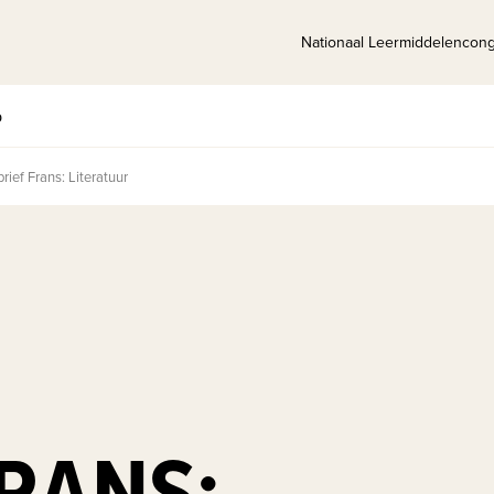
Nationaal Leermiddelencon
p
rief Frans: Literatuur
FRANS: