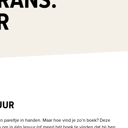
R
UUR
en pareltje in handen. Maar hoe vind je zo’n boek? Deze 
 om in één lesuur (of meer) hét boek te vinden dat bij hen 