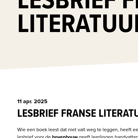
LITERATUU
11 apr. 2025
LESBRIEF FRANSE LITERAT
Wie een boek leest dat niet valt weg te leggen, heeft e
lesbrief voor de 
bovenbouw
 geeft leerlingen handvatten