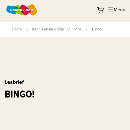
Menu
Home
Kennis en inspiratie
Mbo
Bingo!
Lesbrief
BINGO!