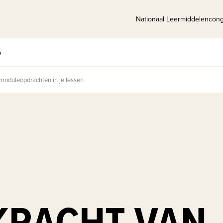
Nationaal Leermiddelencon
p
moduleopdrachten in je lessen
KRACHT VAN