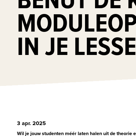
MODULEOP
IN JE LESS
3 apr. 2025
Wil je jouw studenten méér laten halen uit de theorie e