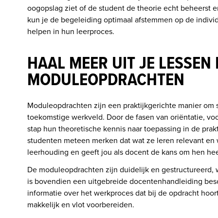
oogopslag ziet of de student de theorie echt beheerst e
kun je de begeleiding optimaal afstemmen op de individ
helpen in hun leerproces. 

HAAL MEER UIT JE LESSEN
MODULEOPDRACHTEN
Moduleopdrachten zijn een praktijkgerichte manier om st
toekomstige werkveld. Door de fasen van oriëntatie, voor
stap hun theoretische kennis naar toepassing in de prakti
studenten meteen merken dat wat ze leren relevant en wa
leerhouding en geeft jou als docent de kans om hen heel
De moduleopdrachten zijn duidelijk en gestructureerd, w
is bovendien een uitgebreide docentenhandleiding besc
informatie over het werkproces dat bij de opdracht hoort
makkelijk en vlot voorbereiden. 
