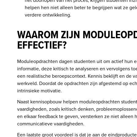
het doorlopen van het proces, krijgen studenten inzi
helpen hen niet alleen beter te begrijpen wat ze g
verdere ontwikkeling.

WAAROM ZIJN MODULEOPD
EFFECTIEF?
Moduleopdrachten dagen studenten uit om actief hun ei
informatie, deze kritisch te analyseren en vervolgens to
een realistische beroepscontext. Kennis beklijft en de v
werkveld. Doordat de opdrachten zijn afgestemd op echt
intrinsieke motivatie.
Naast kennisopbouw helpen moduleopdrachten studenten
vaardigheden, zoals kritisch denken, probleemoplosse
en elkaar feedback te geven, versterken ze niet alleen 
communicatieve vaardigheden. 
Een laatste groot voordeel is dat je aan de eindproducten