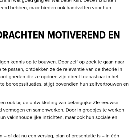
cht in wat goed ging en wat beter kan. Deze inzichten 
eleerd hebben, maar bieden ook handvatten voor hun 
RACHTEN MOTIVEREND EN
gen kennis op te bouwen. Door zelf op zoek te gaan naar 
e te passen, ontdekken ze de relevantie van de theorie in 
aardigheden die ze opdoen zijn direct toepasbaar in het 
e beroepssituaties, stijgt bovendien hun zelfvertrouwen en 
 ook bij de ontwikkeling van belangrijke 21e-eeuwse 
nd vermogen en samenwerken. Door in groepjes te werken 
hun vakinhoudelijke inzichten, maar ook hun sociale en 
 – of dat nu een verslag, plan of presentatie is – in één 