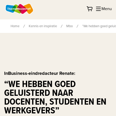
Menu
Home
Kennis en inspiratie
Mbo
“We hebben goed geluis
InBusiness-eindredacteur Renate:
“WE HEBBEN GOED
GELUISTERD NAAR
DOCENTEN, STUDENTEN EN
WERKGEVERS”