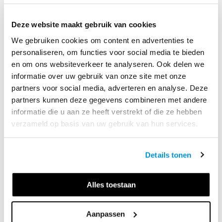
Deze website maakt gebruik van cookies
We gebruiken cookies om content en advertenties te
VLIEGENDE START VOOR
personaliseren, om functies voor social media te bieden
en om ons websiteverkeer te analyseren. Ook delen we
STUDENTEN
informatie over uw gebruik van onze site met onze
partners voor social media, adverteren en analyse. Deze
“Onze didactische insteek betekent ook dat we met 
partners kunnen deze gegevens combineren met andere
strategieën werken als ‘activerend leren’ en ‘formatieve 
informatie die u aan ze heeft verstrekt of die ze hebben
evaluatie’. En dat we studenten aanmoedigen om kritisch 
verzameld op basis van uw gebruik van hun services.
te denken, te analyseren en te reflecteren op wat ze leren. 
We willen hun meegeven dat er niet altijd een eenduidig 
Details tonen
antwoord is op een juridische vraag. Sterker nog: vaak vind 
je in de omstandigheden van je casus en in je 
wettenbundel mogelijkheden om verschíllende posities te 
Alles toestaan
onderbouwen. De kunst is om de wetsartikelen te vinden 
die passen bij het belang dat je dient, om zo de winnende 
Aanpassen
argumentatie vorm te geven. InBusiness helpt studenten 