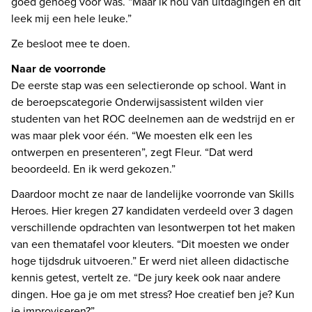
goed genoeg voor was. “Maar ik hou van uitdagingen en dit 
leek mij een hele leuke.” 
Ze besloot mee te doen. 
De eerste stap was een selectieronde op school. Want in 
de beroepscategorie Onderwijsassistent wilden vier 
studenten van het ROC deelnemen aan de wedstrijd en er 
was maar plek voor één. “We moesten elk een les 
ontwerpen en presenteren”, zegt Fleur. “Dat werd 
beoordeeld. En ik werd gekozen.”
Daardoor mocht ze naar de landelijke voorronde van Skills 
Heroes. Hier kregen 27 kandidaten verdeeld over 3 dagen 
verschillende opdrachten van lesontwerpen tot het maken 
van een thematafel voor kleuters. “Dit moesten we onder 
hoge tijdsdruk uitvoeren.” Er werd niet alleen didactische 
kennis getest, vertelt ze. “De jury keek ook naar andere 
dingen. Hoe ga je om met stress? Hoe creatief ben je? Kun 
je improviseren?”