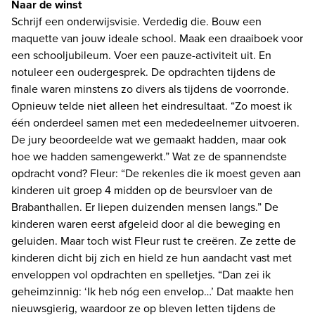
Naar de winst
Schrijf een onderwijsvisie. Verdedig die. Bouw een 
maquette van jouw ideale school. Maak een draaiboek voor 
een schooljubileum. Voer een pauze-activiteit uit. En 
notuleer een oudergesprek. De opdrachten tijdens de 
finale waren minstens zo divers als tijdens de voorronde. 
Opnieuw telde niet alleen het eindresultaat. “Zo moest ik 
één onderdeel samen met een mededeelnemer uitvoeren. 
De jury beoordeelde wat we gemaakt hadden, maar ook 
hoe we hadden samengewerkt.” Wat ze de spannendste 
opdracht vond? Fleur: “De rekenles die ik moest geven aan 
kinderen uit groep 4 midden op de beursvloer van de 
Brabanthallen. Er liepen duizenden mensen langs.” De 
kinderen waren eerst afgeleid door al die beweging en 
geluiden. Maar toch wist Fleur rust te creëren. Ze zette de 
kinderen dicht bij zich en hield ze hun aandacht vast met 
enveloppen vol opdrachten en spelletjes. “Dan zei ik 
geheimzinnig: ‘Ik heb nóg een envelop…’ Dat maakte hen 
nieuwsgierig, waardoor ze op bleven letten tijdens de 