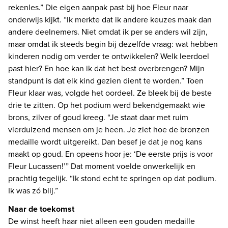
rekenles.” Die eigen aanpak past bij hoe Fleur naar 
onderwijs kijkt. “Ik merkte dat ik andere keuzes maak dan 
andere deelnemers. Niet omdat ik per se anders wil zijn, 
maar omdat ik steeds begin bij dezelfde vraag: wat hebben 
kinderen nodig om verder te ontwikkelen? Welk leerdoel 
past hier? En hoe kan ik dat het best overbrengen? Mijn 
standpunt is dat elk kind gezien dient te worden.” Toen 
Fleur klaar was, volgde het oordeel. Ze bleek bij de beste 
drie te zitten. Op het podium werd bekendgemaakt wie 
brons, zilver of goud kreeg. “Je staat daar met ruim 
vierduizend mensen om je heen. Je ziet hoe de bronzen 
medaille wordt uitgereikt. Dan besef je dat je nog kans 
maakt op goud. En opeens hoor je: ‘De eerste prijs is voor 
Fleur Lucassen!’” Dat moment voelde onwerkelijk en 
prachtig tegelijk. “Ik stond echt te springen op dat podium. 
Ik was zó blij.” 
De winst heeft haar niet alleen een gouden medaille 