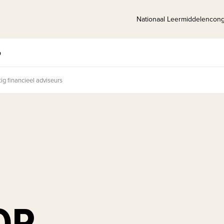
Nationaal Leermiddelencon
p
ig financieel adviseurs
OR