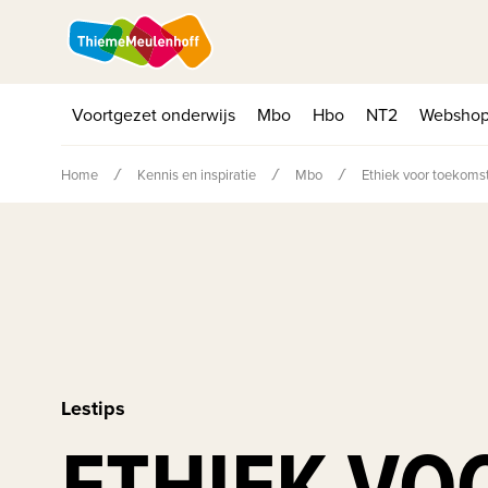
Voortgezet onderwijs
Mbo
Hbo
NT2
Websho
Home
Kennis en inspiratie
Mbo
Ethiek voor toekomst
Lestips
ETHIEK VO