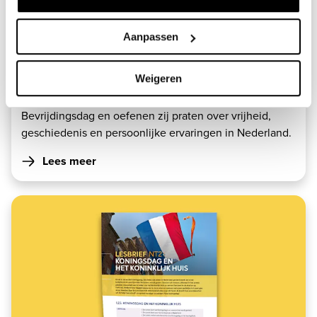
Aanpassen
22 apr. 2025
NT2-lesbrief: Bevrijdingsdag
Weigeren
Vrijheid vieren en bespreken in begrijpelijke taal. Met
deze NT2‑lesbrief verkennen deelnemers
Bevrijdingsdag en oefenen zij praten over vrijheid,
geschiedenis en persoonlijke ervaringen in Nederland.
Lees meer