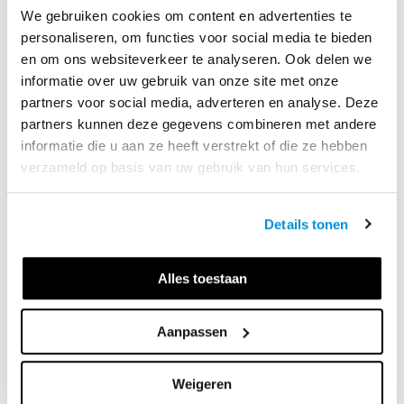
We gebruiken cookies om content en advertenties te
personaliseren, om functies voor social media te bieden
en om ons websiteverkeer te analyseren. Ook delen we
informatie over uw gebruik van onze site met onze
partners voor social media, adverteren en analyse. Deze
partners kunnen deze gegevens combineren met andere
informatie die u aan ze heeft verstrekt of die ze hebben
Fouke Jansen 
studeerde Franse Taalkunde en Algemene 
verzameld op basis van uw gebruik van hun services.
Taalwetenschappen. Begon in 1989 op de NT2-afdeling van 
de VU – eerst als docent, later ook als docentopleider en 
auteur van onder meer NT2-methode 
IJsbreker+
. In 2002 
Details tonen
richtte ze Taal&Educatie op, het bureau waarmee ze 
lesmateriaal ontwikkelt, taaladvies geeft en docenten 
traint. In 2012 maakte ze het boek 
Schrijven in Nederland
, 
Alles toestaan
samen met oud-VU-collega’s Vita Olijhoek en Anja Valk. 
Sinds 2018 werkt ze weer als NT2-docent en is ze 
Aanpassen
coördinator bij 
Schoolmaatjes ONS
.
Weigeren