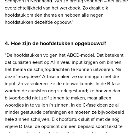
Schrijven in Nederland. Wel zo prettig voor hen – net als de 
overzichtelijkheid van het werkboek. Zo draait elk 
hoofdstuk om één thema en hebben alle negen 
hoofdstukken dezelfde opbouw.”
4. Hoe zijn de hoofdstukken opgebouwd?
“De hoofdstukken volgen het ABCD-model. Dat betekent 
dat cursisten eerst op A1-niveau input krijgen om binnen 
het thema de schrijfopdrachten te kunnen uitvoeren. Na 
deze ‘receptieve’ A-fase maken ze oefeningen met die 
input. Zo verankeren  ze de nieuwe kennis. In de B-fase 
worden de cursisten nog sterk gestuurd; ze hoeven dan 
bijvoorbeeld niet zelf zinnen te maken, maar alleen 
woordjes in te vullen ín zinnen. In de C-fase doen ze al 
minder gestuurde oefeningen en moeten ze bijvoorbeeld 
hele zinnen schrijven. Elk hoofdstuk sluit af met de nóg 
vrijere D-fase: de opdracht om een bepaald soort tekst te 